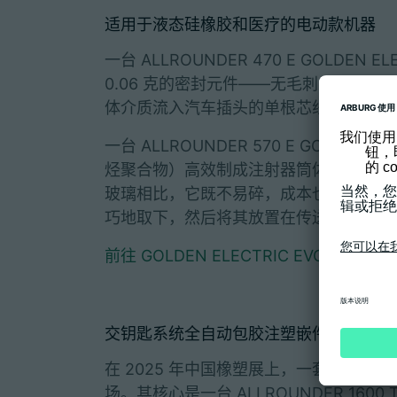
适用于液态硅橡胶和医疗的电动款机器
一台 ALLROUNDER 470 E GOLDEN 
0.06 克的密封元件——无毛刺，注射精度可
体介质流入汽车插头的单根芯线中。
一台 ALLROUNDER 570 E GOLDEN
烃聚合物）高效制成注射器筒体。COP 
玻璃相比，它既不易碎，成本也更低。由一套 
巧地取下，然后将其放置在传送带上。
前往 GOLDEN ELECTRIC EVO
交钥匙系统全自动包胶注塑嵌件
在 2025 年中国橡塑展上，一套专为
场。其核心是一台 ALLROUNDER 16