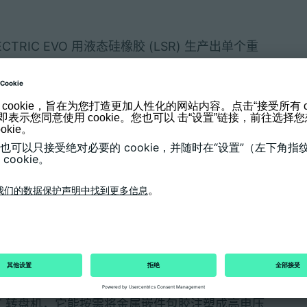
ELECTRIC EVO 用液态硅橡胶 (LSR) 生产出单个重
达到 0.01 毫米。这些 LSR 注塑件能有效避免液
 ELECTRIC EVO 展示如何将玻璃替代材料 COP（环烯
是一种透明材料，拥有媲美玻璃的阻隔性能，而且同
FLEXLIFT 10 线性机械手系统负责将注塑件轻
交通出行行业设计的工艺精湛的交钥匙系统将会闪亮登
00 T 转盘机，它能按需将金属嵌件包胶注塑成高电压