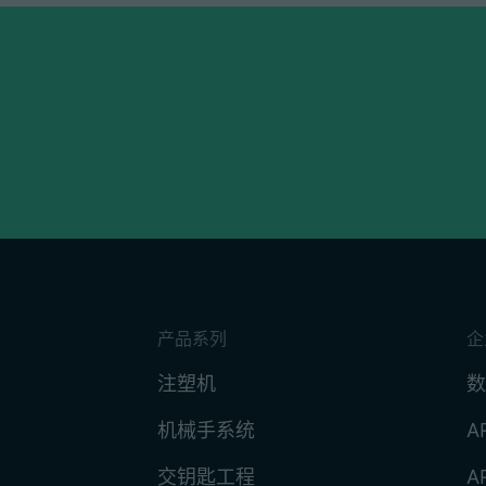
产品系列
企
注塑机
数
机械手系统
A
交钥匙工程
A