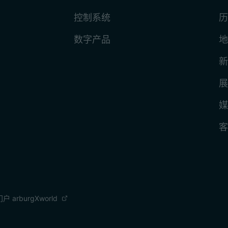
控制系统
历
数字产品
地
新
展
媒
客
 arburgXworld