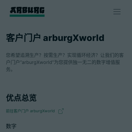
产品
客户门户 arburgXworld
解决方案
您希望追溯生产？按需生产？实现循环经济？让我们的客
户门户“arburgXworld”为您提供独一无二的数字增值服
咨询和服务
务。
智慧制造
优点总览
企业
前往客户门户 arburgXworld
数字
联系方式