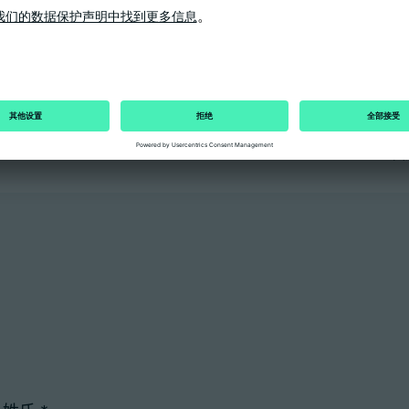
技术数据
在我们的技术数据中，您可以找到所有ARBURG（阿博
您
网
格）产品最重要的性能数据及其安装和模具安装尺寸。
用
国