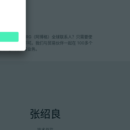
地点
需要寻找ARBURG（阿博格）全球联系人？只需要使
位置搜索功能即可。我们与贸易伙伴一起在 100多个
家和地区内开展业务。
张绍良
技术总监