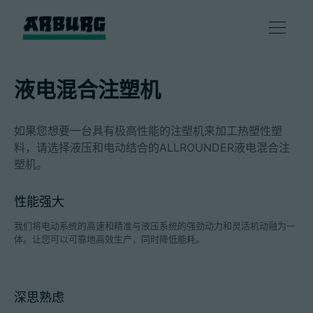
产品
液电混合注塑机
解决方案
如果您想要一台具有极高性能的注塑机来加工热塑性塑
料，请选择液压和电动结合的ALLROUNDER液电混合注
咨询和服务
塑机。
性能强大
智慧制造
我们将电动系统的高速和精准与液压系统的强劲动力和灵活机动融为一
体。让您可以可靠地高效生产，同时降低能耗。
企业
深思熟虑
联系方式