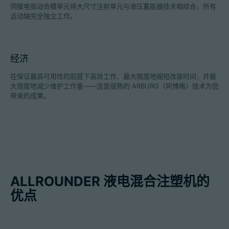
伺服电驱动合模单元将大尺寸注射单元与液压蓄能器技术相结合。所有
运动轴完全独立工作。
招聘信息
经济
技术参数
在保证最高可用性的前提下高效工作、最大限度地缩短改装时间，并最
大限度地减少维护工作量——这是成熟的 ARBURG（阿博格）技术为您
登录
带来的成果。
合作伙伴门户网站
客户门户登陆
China | 中文简体
ALLROUNDER 液电混合注塑机的
优点