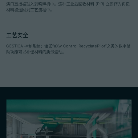
浇口直接被投入到粉碎机中。这种工业后回收材料 (PIR) 立即作为再造
材料被送回到工艺流程中。
招聘信息
工艺安全
技术参数
GESTICA 控制系统：诸如”aXw Control RecyclatePilot“之类的数字辅
助功能可以补偿材料的质量波动。
登录
合作伙伴门户网站
客户门户登陆
China | 中文简体