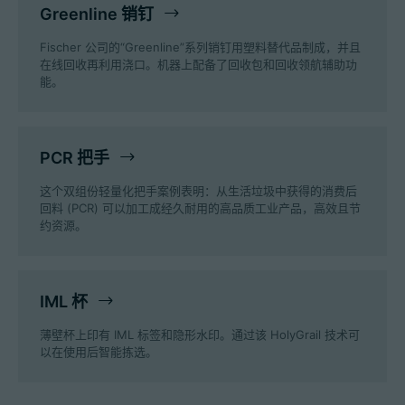
Greenline 销钉
Fischer 公司的“Greenline”系列销钉用塑料替代品制成，并且
在线回收再利用浇口。机器上配备了回收包和回收领航辅助功
能。
PCR 把手
这个双组份轻量化把手案例表明：从生活垃圾中获得的消费后
回料 (PCR) 可以加工成经久耐用的高品质工业产品，高效且节
约资源。
IML 杯
薄壁杯上印有 IML 标签和隐形水印。通过该 HolyGrail 技术可
以在使用后智能拣选。