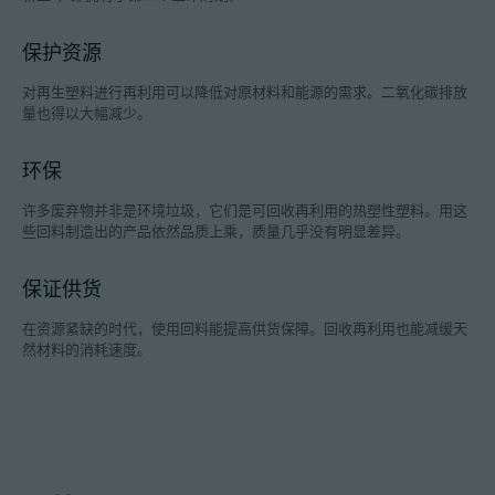
保护资源
对再生塑料进行再利用可以降低对原材料和能源的需求。二氧化碳排放
招聘信息
量也得以大幅减少。
技术参数
环保
登录
许多废弃物并非是环境垃圾，它们是可回收再利用的热塑性塑料。用这
些回料制造出的产品依然品质上乘，质量几乎没有明显差异。
合作伙伴门户网站
保证供货
客户门户登陆
在资源紧缺的时代，使用回料能提高供货保障。回收再利用也能减缓天
然材料的消耗速度。
China | 中文简体