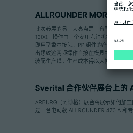
ALLROUNDER MORE 
此次参展的另一大亮点是一台配备两个电动注
1600。操作由一个安川六轴机械手执行
即用型鲁尔接头。PP 组件的产品重量为 .2
出螺纹这两项操作直接在模具中完成。这
装配生产线。生产成本得以大幅缩减。
Sverital 合作伙伴展台上的 A
ARBURG（阿博格）展台将展示如何加工固
过一台电动款 ALLROUNDER 470 