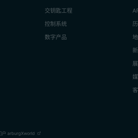
交钥匙工程
A
控制系统
历
数字产品
地
新
展
媒
客
 arburgXworld