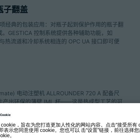
产瓶子翻盖
A 展示一项经典的包装应用：对瓶子起到保护作用的瓶子翻
。GESTICA 控制系统提供各种辅助功能，如
使用与热流道和冷却系统相连的 OPC UA 接口即可便
e) 电动注塑机 ALLROUNDER 720 A 配备尺
生产出环保的薄壁 IML 杯——这是热成型工艺的可
PP 单一材料进行生产。为监控过程，该模具配备
了合作伙伴 Brink 公司的侧取式机械手，用于
子在传送带上堆叠起来。