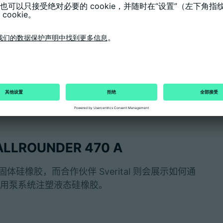
生产双组份部件
射单元的双组份注塑机 ALLROUNDER MORE
。该展品可在大约十秒的循环时间内分别生产出四个
 克，柔软的 TPE 组件甚至仅重 .05 克。封盖和拧
种创新型高端解决方案省去了第二个模具和另一条
LLROUNDER 470 A
体硅橡胶，而合作伙伴 Sverital 则会展示如何通
A 和专用泵系统注塑液态硅橡胶。