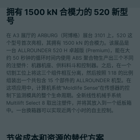
拥有 1500 kN 合模力的 520 新型
号
招聘信息
在 A3 展厅的 ARBURG（阿博格）展台 3101 上，520 这
技术参数
个型号首次亮相，其拥有 1500 kN 的合模力。该展品是
一台 ALLROUNDER 520 H 卓越版 (Premium)，能在大
约 50 秒钟的循环时间内使用 ABS 聚合物生产出三个不同
登录
的注塑件：机器机座、供料料斗和控制器。之后，在一个
合作伙伴门户网站
切割工位上将这三个组件相互分离，然后按照 1:18 的比例
组装出一个共包含 15 个部件的 ALLROUNDER 机型。在
客户门户登陆
这项应用中，计算机系统“Moldlife Sense”在传感器的控
制下监测模具的整个生命周期。全新线性机械手系统
Multilift Select 8 取出注塑件，并将其放入到一个纸板箱
China | 中文简体
中。一台换箱器可以实现近两个小时的自主控制。
节省成本和资源的替代方案