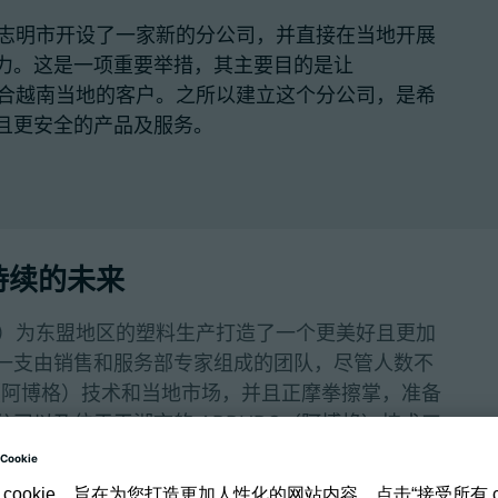
胡志明市开设了一家新的分公司，并直接在当地开展
力。这是一项重要举措，其主要目的是让
适合越南当地的客户。之所以建立这个分公司，是希
且更安全的产品及服务。
持续的未来
格）为东盟地区的塑料生产打造了一个更美好且更加
一支由销售和服务部专家组成的团队，尽管人数不
G（阿博格）技术和当地市场，并且正摩拳擦掌，准备
司以及位于平湖市的 ARBURG（阿博格）技术工
服务和先进的塑料技术，还会交流业内最佳实践案例。
成为值得信赖的合作伙伴，并提供实用的个性化加工解