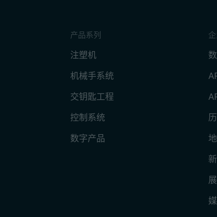
产品系列
企
注塑机
数
机械手系统
A
交钥匙工程
A
控制系统
历
数字产品
地
新
展
媒