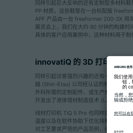
同样引起巨大反响的还有定制型多材料鞋垫
PP 材质，这些鞋垫在一台标配版 freefor
APF 产品由一台 freeformer 200-3
展览会上，我们在大约 90 分钟的构建时
具体的客户应用案例中，这种材料用于制
innovatiQ 的 3D 打
同样引起访客强烈兴趣的还有一项液态硅橡胶应
越 (Shin-Etsu) 公司经认证的标准 LS
外科所需的定制配件，或生产食品行业所需的
开发出了液体增材制造技术 (LAM)，将
线材打印机 TiQ 5 Pro 也同样提供
温度以及在软件协助下优化排料，因此现在
对工艺要求严苛的产品范例，也是真正意