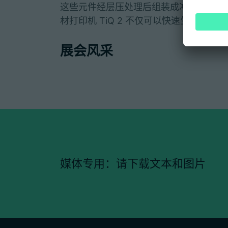
这些元件经层压处理后组装成冲浪板成品
材打印机 TiQ 2 不仅可以快速生产机
展会风采
Kunden, Besucher,
媒体专用：请下载文本和图片