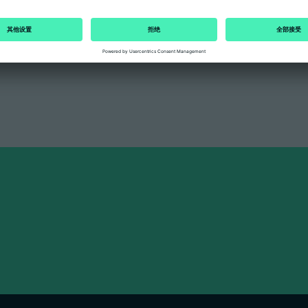
。除此之外，作为增材制造的实惠款入门机型，线
械手夹具和生产装备，同时还能有效控制成本。