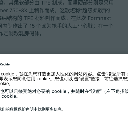
，其柔软部分由 TPE 制成，而坚硬部分则是采用
mer 750-3X 上制作而成。这款堪称”超级柔软“的
X 用海绵结构的 TPE 材料制作而成。在此次 Formnext
间内制作出了 15 个颇为抢手的人工小心脏；在一个
作定制款乳房假体。
印机完善了种类齐全的产品体系
用：一台 3D 打印机 LiQ 5 首次加工日本信
R KEG-2003H-50A/B 材料，这种材料可用于生产矫形
各类产品。另外，innovatiQ 还专为这种材料
使用一种全新的切片机软件。
了新的功能，比如：集成式材料烘干、主动调节加工区的
还能可靠地重复加工 PC 材料。“高速冲浪板”是
义上的吸睛点，它由单个碳纤维增强型元件组成，