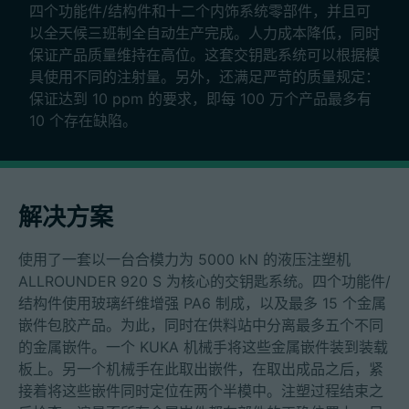
四个功能件/结构件和十二个内饰系统零部件，并且可
以全天候三班制全自动生产完成。人力成本降低，同时
保证产品质量维持在高位。这套交钥匙系统可以根据模
具使用不同的注射量。另外，还满足严苛的质量规定：
保证达到 10 ppm 的要求，即每 100 万个产品最多有
10 个存在缺陷。
解决方案
使用了一套以一台合模力为 5000 kN 的液压注塑机
ALLROUNDER 920 S 为核心的交钥匙系统。四个功能件/
结构件使用玻璃纤维增强 PA6 制成，以及最多 15 个金属
嵌件包胶产品。为此，同时在供料站中分离最多五个不同
的金属嵌件。一个 KUKA 机械手将这些金属嵌件装到装载
板上。另一个机械手在此取出嵌件，在取出成品之后，紧
接着将这些嵌件同时定位在两个半模中。注塑过程结束之