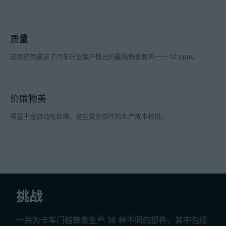
质量
招聘信息
这项应用满足了汽车行业客户提出的最高质量要求—— 10 ppm。
技术参数
登录
价廉物美
合作伙伴门户网站
得益于全自动化处理，这些复杂部件的生产成本较低。
客户门户登陆
China | 中文简体
挑战
一共为卡车门槛饰条生产 16 种不同的部件，其中包括