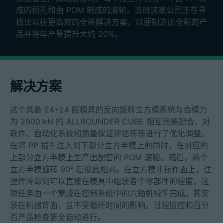
成的插孔和由 POM 制成的滚轮。当时这家公司正在寻
找比以往更高效的全新解决方案，以便制造出全新的产
品并将年产量提升大约 20%。
解决方案
这个具备 24+24 腔模具的反向旋转立方模系统与合模力
为 2900 kN 的 ALLROUNDER CUBE 相互完美配合，对
软件、自动化系统和质量保证评估等等进行了优化调整。
在将 PP 插孔注入到下部分立方半模上的同时，在对应的
上部分立方半模上生产出配套的 POM 滚轮。随后，两个
立方半模旋转 90° 后彼此相对。在立方模非操作面上，注
塑件冷却到可以直接在模具中组装各个零部件的程度。这
项任务由一个集成在控制系统中的六轴机械手完成，其安
装在机器背面，且不受循环时间的影响。过程监控和百分
百产品检查皆全自动进行。