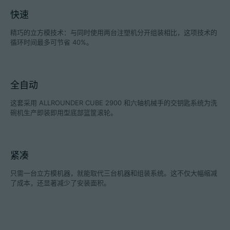
快速
精巧的立方模技术：与同时使用两台注塑机分开组装相比，这项技术的
循环时间最多可节省 40%。
招聘信息
技术参数
全自动
登录
这套采用 ALLROUNDER CUBE 2900 和六轴机械手的交钥匙系统为洗
碗机生产即装即用型底部篮筐滚轮。
合作伙伴门户网站
客户门户登陆
紧凑
China | 中文简体
只需一台立方模机器，就能取代三台机器和组装系统。这不仅大幅缩减
了成本，还显著减少了安装面积。