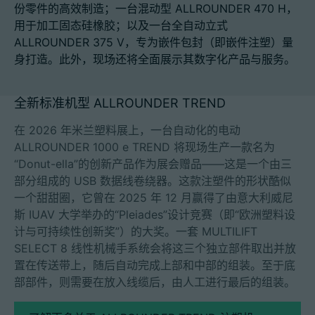
份零件的高效制造；一台混动型 ALLROUNDER 470 H，
用于加工固态硅橡胶；以及一台全自动立式
ALLROUNDER 375 V，专为嵌件包封（即嵌件注塑）量
身打造。此外，现场还将全面展示其数字化产品与服务。
招聘信息
技术参数
全新标准机型 ALLROUNDER TREND
在 2026 年米兰塑料展上，一台自动化的电动
登录
ALLROUNDER 1000 e TREND 将现场生产一款名为
合作伙伴门户网站
“Donut-ella”的创新产品作为展会赠品——这是一个由三
部分组成的 USB 数据线卷绕器。这款注塑件的形状酷似
客户门户登陆
一个甜甜圈，它曾在 2025 年 12 月赢得了由意大利威尼
斯 IUAV 大学举办的“Pleiades”设计竞赛（即“欧洲塑料设
计与可持续性创新奖”）的大奖。一套 MULTILIFT
China | 中文简体
SELECT 8 线性机械手系统会将这三个独立部件取出并放
置在传送带上，随后自动完成上部和中部的组装。至于底
部部件，则需要在放入线缆后，由人工进行最后的组装。