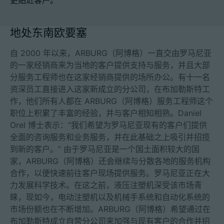
更贴近客户。
地处东南欧要塞
招聘信息
自 2000 年以来，ARBURG（阿博格）一直交由罗马尼亚
的一家经销商来为当地的客户提供支持与服务，并且大部
技术参数
分服务工程师也在这家经销商提供的场所办公。有十一名
资深员工直接进入这家新成立的分公司，在布加勒斯特工
登录
作，他们所有人都在 ARBURG（阿博格）服务工程师这个
职位上积累了丰富的经验，并与客户相知相熟。Daniel
合作伙伴门户网站
Orel 博士表示：“我们希望为罗马尼亚现有的客户们提供
客户门户登陆
全面的咨询服务和业务服务，并在此基础之上吸引并招揽
到新的客户。” 由于罗马尼亚是一个国土面积较大的国
家，ARBURG（阿博格）还会继续与分散各地的服务机构
China | 中文简体
合作，以便快速前往客户现场提供服务。罗马尼亚正在大
力发展科学技术。在这之前，液压注塑机深受该市场青
睐，现如今，电动注塑机以及机械手系统和自动化系统的
市场份额也在不断增加。ARBURG（阿博格）希望通过在
布加勒斯特成立自营分公司来加强与现有客户的合作并招