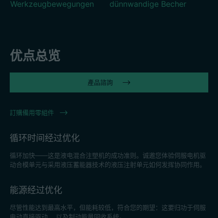
招聘信息
优点总览
技术参数
產品諮詢
登录
合作伙伴门户网站
訂購備用零組件
客户门户登陆
循环时间经过优化
循环加快——这是液电混合注塑机的成功准则。诚邀您体验伺服电机驱
China | 中文简体
动合模单元与采用液压蓄能器技术的液压注射单元如何发挥协同作用。
能源经过优化
尽管性能达到最高水平，但能耗较低，符合您的期望：这要归功于伺服
电动直接驱动， 以及制动能量回收系统。