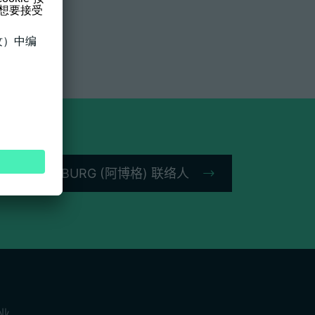
您的 ARBURG (阿博格) 联络人
业