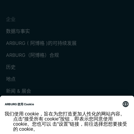
企业
数据与事实
ARBURG ( 阿博格 )的可持续发展
ARBURG（阿博格）合规
历史
地点
新闻 & 展会
展会和活动
媒体中心
客户杂志《today》