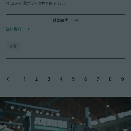
会 pro-K 通过该奖项共表彰了 13…
继续阅读
媒体资料
企业
1
2
3
4
5
6
7
8
9