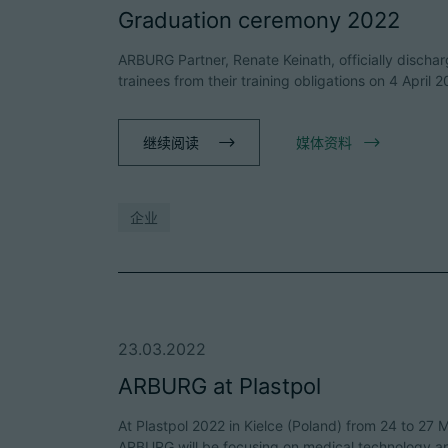
Graduation ceremony 2022
ARBURG Partner, Renate Keinath, officially discharg
trainees from their training obligations on 4 April 
继续阅读
媒体资料
企业
23.03.2022
ARBURG at Plastpol
At Plastpol 2022 in Kielce (Poland) from 24 to 27 
ARBURG will be focusing on medical technology 