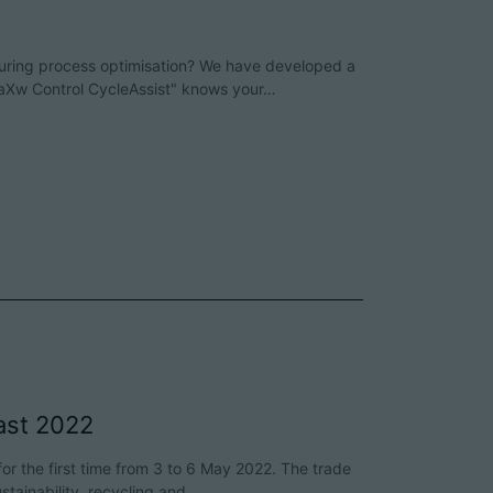
during process optimisation? We have developed a
 "aXw Control CycleAssist" knows your…
ast 2022
 for the first time from 3 to 6 May 2022. The trade
sustainability, recycling and…