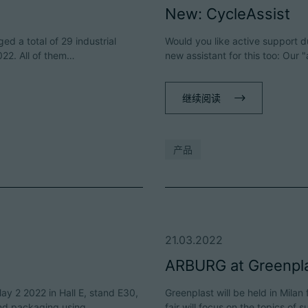
New: CycleAssist
ed a total of 29 industrial
Would you like active support 
2022. All of them…
new assistant for this too: Our
继续阅读
产品
21.03.2022
ARBURG at Greenpl
May 2 2022 in Hall E, stand E30,
Greenplast will be held in Milan
and packaging using…
fair will focus on the topics of 