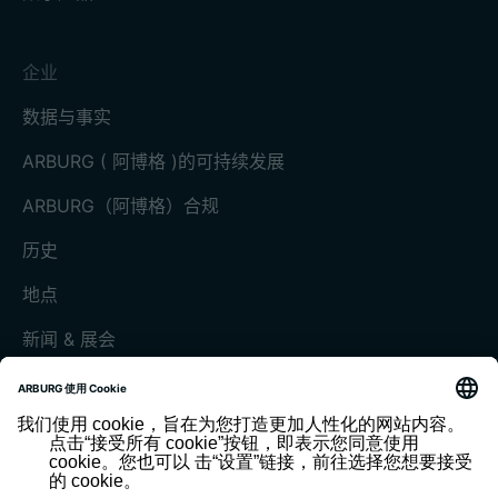
企业
数据与事实
ARBURG ( 阿博格 )的可持续发展
ARBURG（阿博格）合规
历史
地点
新闻 & 展会
展会和活动
媒体中心
客户杂志《today》