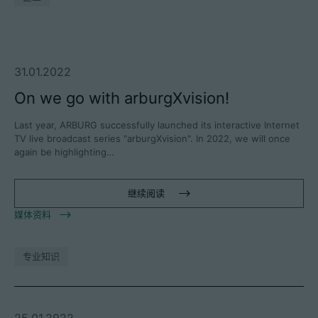
31.01.2022
On we go with arburgXvision!
Last year, ARBURG successfully launched its interactive Internet
TV live broadcast series "arburgXvision". In 2022, we will once
again be highlighting…
继续阅读
媒体资料
专业知识