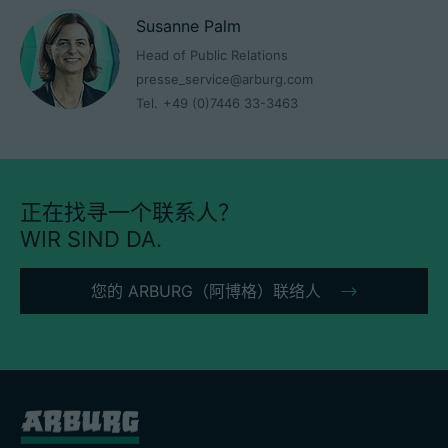
Susanne Palm
Head of Public Relations
presse_service@arburg.com
Tel.
+49 (0)7446 33-3463
正在找寻一个联系人？
WIR SIND DA.
您的 ARBURG（阿博格）联络人