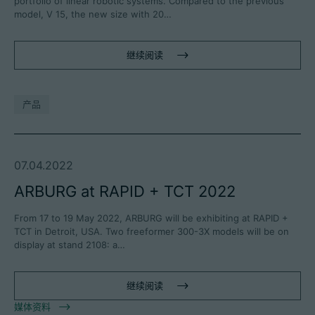
portfolio of linear robotic systems. Compared to the previous
model, V 15, the new size with 20…
继续阅读
产品
07.04.2022
ARBURG at RAPID + TCT 2022
From 17 to 19 May 2022, ARBURG will be exhibiting at RAPID +
TCT in Detroit, USA. Two freeformer 300-3X models will be on
display at stand 2108: a…
继续阅读
媒体资料